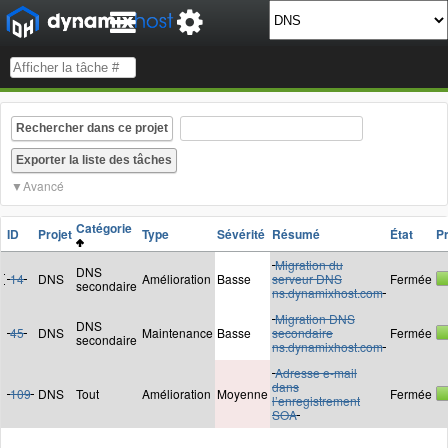
Rechercher dans ce projet
Avancé
Catégorie
ID
Projet
Type
Sévérité
Résumé
État
P
Migration du
DNS
14
DNS
Amélioration
Basse
serveur DNS
Fermée
secondaire
ns.dynamixhost.com
Migration DNS
DNS
45
DNS
Maintenance
Basse
secondaire
Fermée
secondaire
ns.dynamixhost.com
Adresse e-mail
dans
109
DNS
Tout
Amélioration
Moyenne
Fermée
l’enregistrement
SOA