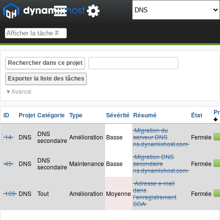
Rechercher dans ce projet
Avancé
P
ID
Projet
Catégorie
Type
Sévérité
Résumé
État
Migration du
DNS
14
DNS
Amélioration
Basse
serveur DNS
Fermée
secondaire
ns.dynamixhost.com
Migration DNS
DNS
45
DNS
Maintenance
Basse
secondaire
Fermée
secondaire
ns.dynamixhost.com
Adresse e-mail
dans
109
DNS
Tout
Amélioration
Moyenne
Fermée
l’enregistrement
SOA