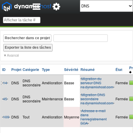
Rechercher dans ce projet
Avancé
P
ID
Projet
Catégorie
Type
Sévérité
Résumé
État
Migration du
DNS
14
DNS
Amélioration
Basse
serveur DNS
Fermée
secondaire
ns.dynamixhost.com
Migration DNS
DNS
45
DNS
Maintenance
Basse
secondaire
Fermée
secondaire
ns.dynamixhost.com
Adresse e-mail
dans
109
DNS
Tout
Amélioration
Moyenne
Fermée
l’enregistrement
SOA