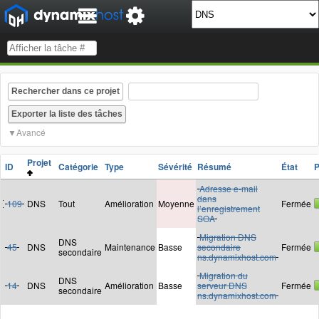
Rechercher dans ce projet
Avancé
Projet
ID
Catégorie
Type
Sévérité
Résumé
État
P
Adresse e-mail
dans
109
DNS
Tout
Amélioration
Moyenne
Fermée
l’enregistrement
SOA
Migration DNS
DNS
45
DNS
Maintenance
Basse
secondaire
Fermée
secondaire
ns.dynamixhost.com
Migration du
DNS
14
DNS
Amélioration
Basse
serveur DNS
Fermée
secondaire
ns.dynamixhost.com