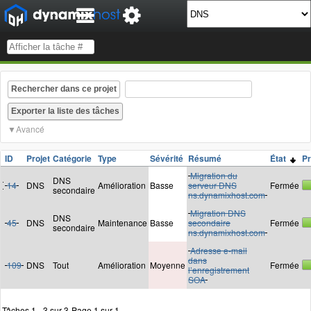
Rechercher dans ce projet
Avancé
ID
Projet
Catégorie
Type
Sévérité
Résumé
État
Pr
Migration du
DNS
14
DNS
Amélioration
Basse
serveur DNS
Fermée
secondaire
ns.dynamixhost.com
Migration DNS
DNS
45
DNS
Maintenance
Basse
secondaire
Fermée
secondaire
ns.dynamixhost.com
Adresse e-mail
dans
109
DNS
Tout
Amélioration
Moyenne
Fermée
l’enregistrement
SOA
Tâches 1 - 3 sur 3
Page 1 sur 1