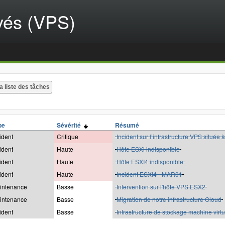
vés (VPS)
pe
Sévérité
Résumé
ident
Critique
Incident sur l’infrastructure VPS situé
ident
Haute
Hôte ESXi indisponible
ident
Haute
Hôte ESXI4 indisponible
ident
Haute
Incident ESXI4 - MAR01
intenance
Basse
Intervention sur l'hôte VPS ESX2
intenance
Basse
Migration de notre infrastructure Cloud
ident
Basse
Infrastructure de stockage machine virtu