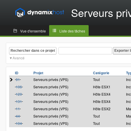
Serveurs pri
Vue d'ensemble
Liste des tâches
Rechercher dans ce projet
Avancé
ID
Projet
Catégorie
Ty
91
Serveurs privés (VPS)
Tout
Inc
106
Serveurs privés (VPS)
Hôte ESX1
Inc
120
Serveurs privés (VPS)
Hôte ESX4
Inc
131
Serveurs privés (VPS)
Hôte ESX4
Inc
11
Serveurs privés (VPS)
Hôte ESX2
Ma
44
Serveurs privés (VPS)
Tout
Ma
104
Serveurs privés (VPS)
Tout
Inc