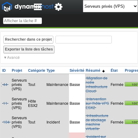
Rechercher dans ce projet
Avancé
ID
Projet
Catégorie
Type
Sévérité
Résumé
État
Progre
Migration de
Serveurs
notre
44
privés
Tout
Maintenance
Basse
Fermée
100
infrastructure
(VPS)
Cloud
Serveurs
Intervention
Hôte
11
privés
Maintenance
Basse
sur l'hôte VPS
Fermée
100
ESX2
(VPS)
ESX2
Infrastructure
Serveurs
de stockage
104
privés
Tout
Incident
Basse
Fermée
100
machine
(VPS)
virtuelle
Incident sur