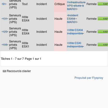
Serveurs
l’infrastructure
91
privés
Tout
Incident
Critique
Fermée
100
VPS située à
(VPS)
MAR01
Serveurs
Incident
Hôte
131
privés
Incident
Haute
ESXI4 -
Fermée
100
ESX4
(VPS)
MAR01
Serveurs
Hôte
Hôte ESXI4
120
privés
Incident
Haute
Fermée
100
ESX4
indisponible
(VPS)
Serveurs
Hôte
Hôte ESXi
106
privés
Incident
Haute
Fermée
100
ESX1
indisponible
(VPS)
Tâches 1 - 7 sur 7
Page 1 sur 1
Raccourcis clavier
Propulsé par Flyspray