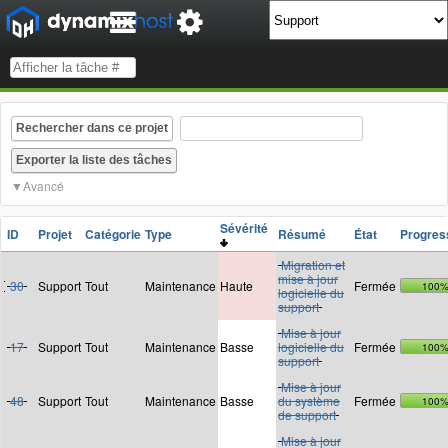
Rechercher dans ce projet
Avancé
Sévérité
ID
Projet
Catégorie
Type
Résumé
État
Progres
Migration et
mise à jour
30
Support
Tout
Maintenance
Haute
Fermée
100
logicielle du
support
Mise à jour
17
Support
Tout
Maintenance
Basse
logicielle du
Fermée
100
support
Mise à jour
48
Support
Tout
Maintenance
Basse
du système
Fermée
100
de support
Mise à jour