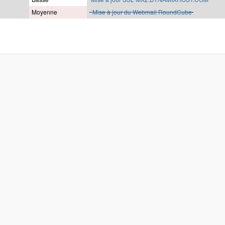
Moyenne
Mise à jour du Webmail RoundCube