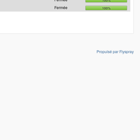
100%
Fermée
100%
Propulsé par Flyspray