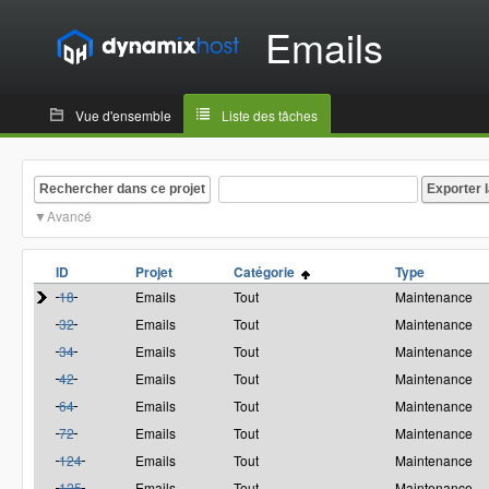
Emails
Vue d'ensemble
Liste des tâches
Rechercher dans ce projet
Avancé
ID
Projet
Catégorie
Type
18
Emails
Tout
Maintenance
32
Emails
Tout
Maintenance
34
Emails
Tout
Maintenance
42
Emails
Tout
Maintenance
64
Emails
Tout
Maintenance
72
Emails
Tout
Maintenance
124
Emails
Tout
Maintenance
125
Emails
Tout
Maintenance