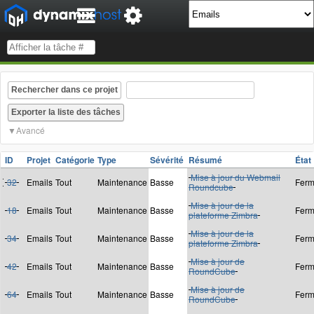
Rechercher dans ce projet
Avancé
ID
Projet
Catégorie
Type
Sévérité
Résumé
Éta
Mise à jour du Webmail
32
Emails
Tout
Maintenance
Basse
Fer
Roundcube
Mise à jour de la
18
Emails
Tout
Maintenance
Basse
Fer
plateforme Zimbra
Mise à jour de la
34
Emails
Tout
Maintenance
Basse
Fer
plateforme Zimbra
Mise à jour de
42
Emails
Tout
Maintenance
Basse
Fer
RoundCube
Mise à jour de
64
Emails
Tout
Maintenance
Basse
Fer
RoundCube