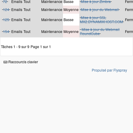
72
Emails
Tout
Maintenance
Basse
Mise à jour Zimbra
Fer
124
Emails
Tout
Maintenance
Moyenne
Mise à jour du Webmail
Fer
Mise à jour SSL
125
Emails
Tout
Maintenance
Basse
Fer
MX2.DYNAMIXHOST.COM
Mise à jour du Webmail
154
Emails
Tout
Maintenance
Moyenne
Fer
RoundCube
Tâches 1 - 9 sur 9
Page 1 sur 1
Raccourcis clavier
Propulsé par Flyspray