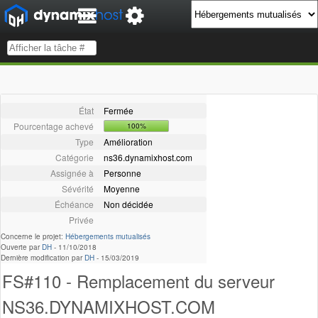
État
Fermée
Pourcentage achevé
100%
Type
Amélioration
Catégorie
ns36.dynamixhost.com
Assignée à
Personne
Sévérité
Moyenne
Échéance
Non décidée
Privée
Concerne le projet:
Hébergements mutualisés
Ouverte par
DH
-
11/10/2018
Dernière modification par
DH
-
15/03/2019
FS#110 - Remplacement du serveur
NS36.DYNAMIXHOST.COM