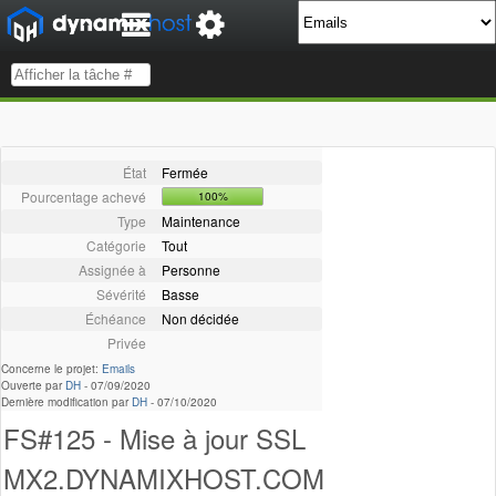
État
Fermée
Pourcentage achevé
100%
Type
Maintenance
Catégorie
Tout
Assignée à
Personne
Sévérité
Basse
Échéance
Non décidée
Privée
Concerne le projet:
Emails
Ouverte par
DH
-
07/09/2020
Dernière modification par
DH
-
07/10/2020
FS#125 - Mise à jour SSL
MX2.DYNAMIXHOST.COM