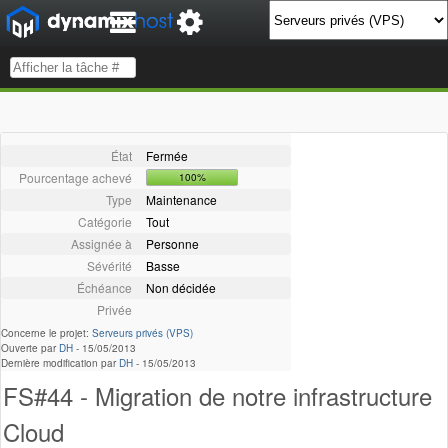
État
Fermée
Pourcentage achevé
100%
Type
Maintenance
Catégorie
Tout
Assignée à
Personne
Sévérité
Basse
Échéance
Non décidée
Privée
Concerne le projet:
Serveurs privés (VPS)
Ouverte par
DH
-
15/05/2013
Dernière modification par
DH
-
15/05/2013
FS#44 - Migration de notre infrastructure
Cloud