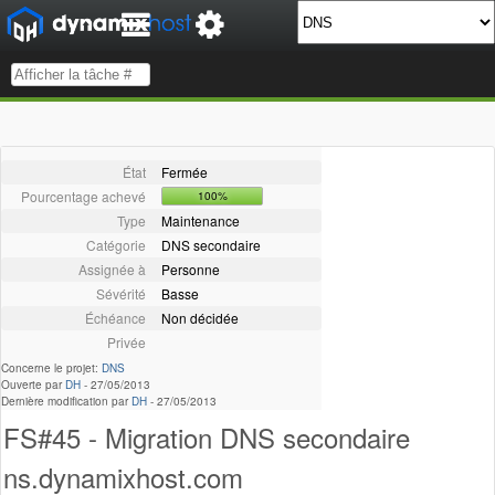
État
Fermée
Pourcentage achevé
100%
Type
Maintenance
Catégorie
DNS secondaire
Assignée à
Personne
Sévérité
Basse
Échéance
Non décidée
Privée
Concerne le projet:
DNS
Ouverte par
DH
-
27/05/2013
Dernière modification par
DH
-
27/05/2013
FS#45 - Migration DNS secondaire
ns.dynamixhost.com