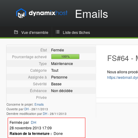
Emails
Vue d'ensemble
Liste des tâches
État
Fermée
FS#64 - 
Pourcentage achevé
100%
Type
Maintenance
Catégorie
Tout
Nous allons proc
Assignée à
Personne
https://webmail.d
Sévérité
Basse
Échéance
Non décidée
Privée
Concerne le projet:
Emails
Ouverte par
DH
-
28/11/2013
Dernière modification par
DH
-
28/11/2013
Fermée par
DH
28 novembre 2013 17:09
Raison de la fermeture :
Done