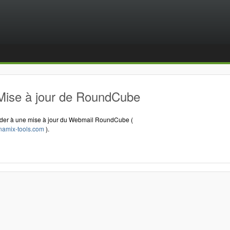
Mise à jour de RoundCube
éder à une mise à jour du Webmail RoundCube (
ynamix-tools.com
).