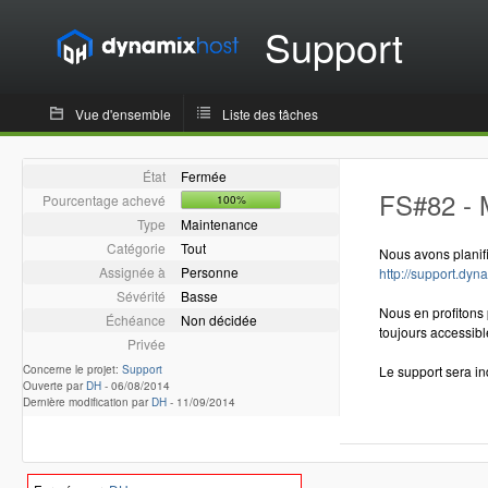
Support
Vue d'ensemble
Liste des tâches
État
Fermée
FS#82 - M
Pourcentage achevé
100%
Type
Maintenance
Catégorie
Tout
Nous avons planifi
Assignée à
Personne
http://support.dy
Sévérité
Basse
Nous en profitons 
Échéance
Non décidée
toujours accessibl
Privée
Concerne le projet:
Support
Le support sera in
Ouverte par
DH
-
06/08/2014
Dernière modification par
DH
-
11/09/2014