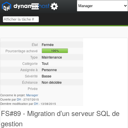
État
Fermée
Pourcentage achevé
100%
Type
Maintenance
Catégorie
Tout
Assignée à
Personne
Sévérité
Basse
Échéance
Non décidée
Privée
Concerne le projet:
Manager
Ouverte par
DH
-
27/07/2015
Dernière modification par
DH
-
13/08/2015
FS#89 - Migration d’un serveur SQL de
gestion