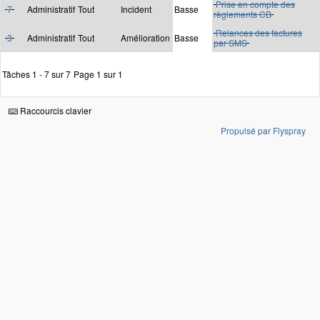
Prise en compte des
7
Administratif
Tout
Incident
Basse
règlements CB
Relances des factures
3
Administratif
Tout
Amélioration
Basse
par SMS
Tâches 1 - 7 sur 7
Page 1 sur 1
Raccourcis clavier
Propulsé par Flyspray