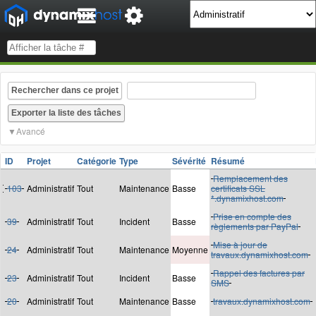
Rechercher dans ce projet
Avancé
ID
Projet
Catégorie
Type
Sévérité
Résumé
Remplacement des
103
Administratif
Tout
Maintenance
Basse
certificats SSL
*.dynamixhost.com
Prise en compte des
39
Administratif
Tout
Incident
Basse
règlements par PayPal
Mise à jour de
24
Administratif
Tout
Maintenance
Moyenne
travaux.dynamixhost.com
Rappel des factures par
23
Administratif
Tout
Incident
Basse
SMS
20
Administratif
Tout
Maintenance
Basse
travaux.dynamixhost.com